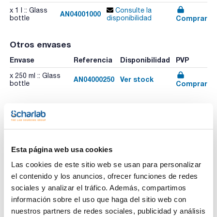
x 1 l :: Glass
Consulte la
AN04001000
Comprar
bottle
disponibilidad
Otros envases
Envase
Referencia
Disponibilidad
PVP
x 250 ml :: Glass
AN04000250
Ver stock
Comprar
bottle
Esta página web usa cookies
Imprimir ficha de
Las cookies de este sitio web se usan para personalizar
producto
Características
el contenido y los anuncios, ofrecer funciones de redes
Capacidad : x 1 l
sociales y analizar el tráfico. Además, compartimos
- Sinónimos: Metoxibenceno, Metil fenil éter
información sobre el uso que haga del sitio web con
- C7H8O
Ver más
nuestros partners de redes sociales, publicidad y análisis
- M = 108,14 g/mol