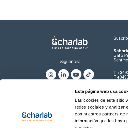
Suscríb
Scharl
Gato Pé
Sentmen
Síguenos:
T
+349
F
+349
helpde
Esta página web usa cook
Las cookies de este sitio 
redes sociales y analizar 
con nuestros partners de r
información que les haya 
servicios.