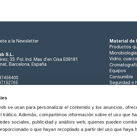
aluminio (Al): max. 0,005 %
calcio (Ca): max. 0,005 %
cobre (Cu): max. 5 ppm
hierro (Fe): max. 5 ppm
plomo (Pb): max. 0,001 %
potasio (K): max. 0,005 %
sodio (Na): max. 0,002 %
cinc (Zn): max. 0,002 %
Material de 
ete a la Newsletter
no precipitable con H2S (como SO4): max. 0,1 %
Productos qu
Microbiología
ab S.L.
Vidrio, cuarz
rez, 33. Pol. Ind. Mas d’en Cisa E08181
at, Barcelona, España
Cromatografí
Equipos
Consumible
37456400
37152765
Seguridad e h
sk@scharlab.com
ies
web se usan para personalizar el contenido y los anuncios, ofrec
el tráfico. Además, compartimos información sobre el uso que ha
edes sociales, publicidad y análisis web, quienes pueden combin
Sobre nosotros
Eventos
Contacta
Noticias
proporcionado o que hayan recopilado a partir del uso que haya