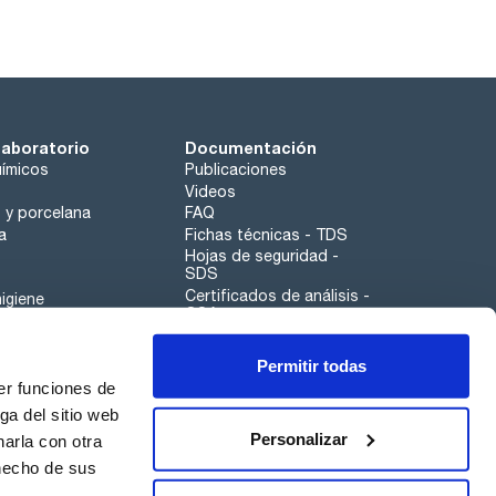
laboratorio
Documentación
ímicos
Publicaciones
Videos
o y porcelana
FAQ
a
Fichas técnicas - TDS
Hojas de seguridad -
SDS
Certificados de análisis -
igiene
COA
Aplicaciones
Permitir todas
Scharlau leathergoods
er funciones de
Canal de denuncias
ga del sitio web
Personalizar
arla con otra
 hecho de sus