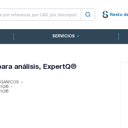
Resto d
SERVICIOS
para análisis, ExpertQ®
RGÁNICOS
ertQ®
ertQ®