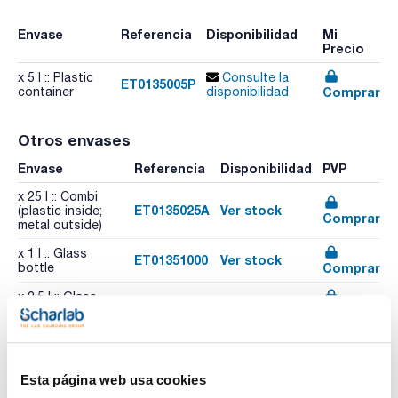
Envase
Referencia
Disponibilidad
Mi
Precio
x 5 l :: Plastic
Consulte la
ET0135005P
Comprar
container
disponibilidad
Otros envases
Envase
Referencia
Disponibilidad
PVP
x 25 l :: Combi
ET0135025A
Ver stock
(plastic inside;
Comprar
metal outside)
x 1 l :: Glass
ET01351000
Ver stock
Comprar
bottle
x 2,5 l :: Glass
ET01352500
Ver stock
Comprar
bottle
Esta página web usa cookies