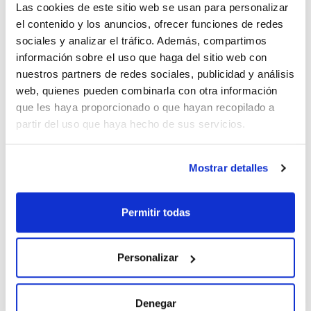
Las cookies de este sitio web se usan para personalizar
el contenido y los anuncios, ofrecer funciones de redes
sociales y analizar el tráfico. Además, compartimos
información sobre el uso que haga del sitio web con
nuestros partners de redes sociales, publicidad y análisis
Imprimir ficha de
web, quienes pueden combinarla con otra información
producto
Características
que les haya proporcionado o que hayan recopilado a
Capacidad : x 5 l
partir del uso que haya hecho de sus servicios.
- Sinónimos: 1,2-Etanodiamina, 1,2-Diaminoetano
- C2H8N2
Ver más
- M = 60,10 g/mol
Mostrar detalles
- CAS [107-15-3]
- EINECS-No.: 203-468-6
- Densidad: 0,90 g/cm3
- Solub. en agua: (20 ºC): miscible
Permitir todas
- Punto de fusión: 11 ºC
Documentación técnica
- Punto de ebullición: 116 - 118 ºC
- Punto de inflamación: 36 ºC
- Temperatura de ignición: ~ 400 ºC
TDS / Ficha técnica
COA
- Presión de vapor: (20 ºC) 12 hPa
Personalizar
- Indice de refracción: (n 20 ºC/D) 1,4540
Regístrate para
Regístrate para
- Constante dieléctrica: (18 ºC) 16
descargas
descargas
- LD 50 (oral, rat): 76 mg/kg
SDS/ Hoja de seguridad
- EC-Index-No.: 612-006-00-6
Denegar