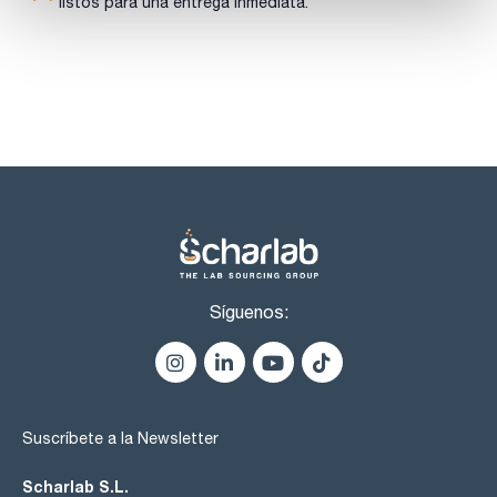
%
listos para una entrega inmediata.
identidad (IR-spectrum): pasa test
apariencia de la solución : pasa test
acidez o alcalinidad : pasa test
insoluble en agua : max. 0,1 %
metales pesados ( como Pb) : max. 0,001 %
resíduo de calcinación : max. 0,05 %
Síguenos:
Suscríbete a la Newsletter
Scharlab S.L.