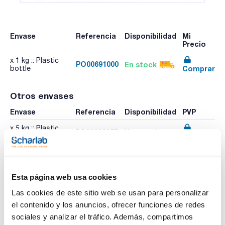
Envase
Referencia
Disponibilidad
Mi
Precio
x 1 kg :: Plastic
PO00691000
En stock
Comprar
bottle
Otros envases
Envase
Referencia
Disponibilidad
PVP
x 5 kg :: Plastic
PO0069005P
Ver stock
Comprar
container
x 25 kg :: Plastic
PO0069025P
Ver stock
Comprar
container
Esta página web usa cookies
Las cookies de este sitio web se usan para personalizar
el contenido y los anuncios, ofrecer funciones de redes
Imprimir ficha de
producto
sociales y analizar el tráfico. Además, compartimos
Características