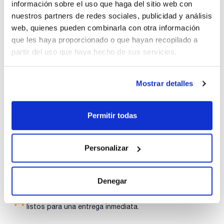
información sobre el uso que haga del sitio web con
Capacidad : x 1 kg
nuestros partners de redes sociales, publicidad y análisis
- Sinónimos: Carbowax, PEG, Polioxietilenglicol, Poliglicol,
web, quienes pueden combinarla con otra información
Polietileno óxido
Ver más
- HO(C2H4O)nH
que les haya proporcionado o que hayan recopilado a
- M = 8000 g/mol
partir del uso que haya hecho de sus servicios.
- CAS [25322-68-3]
- EINECS-No.: 203-473-3
- Solub. en agua: (20 ºC): ~ 500 g/l
- Punto de fusión: 56 - 63 °C
Documentación técnica
Mostrar detalles
- Punto de inflamación: > 270 °C
- Partida arancelaria: 3907 29 11 90
TDS / Ficha técnica
COA
ESPECIFICACIONES
Permitir todas
masa molecular media : 7000 - 9000
Regístrate para
Regístrate para
solubilidad (5 %, H2O): total
descargas
descargas
pH (5 %, H2O): 4,5 - 7,5
SDS/ Hoja de seguridad
peróxidos (como H2O2): max. 0,001 %
Personalizar
cloruros (Cl): max. 0,005 %
Regístrate para
descargas
Denegar
Los productos marcados con esta imagen son
productos marca Scharlau habitualmente en stock,
listos para una entrega inmediata.