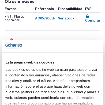
Otros envases
Envase
Referencia
Disponibilidad
PVP
x 5 l :: Plastic
AC0579005P
Ver stock
Comprar
container
Imprimir ficha de
producto
Esta página web usa cookies
Características
Capacidad : x 1 l
Las cookies de este sitio web se usan para personalizar
- Sinónimos:
el contenido y los anuncios, ofrecer funciones de redes
- H3BO3
sociales y analizar el tráfico. Además, compartimos
Ver más
- M = 61,83 g/mol
- CAS [10043-35-3]
información sobre el uso que haga del sitio web con
- EINECS-No.: 233-139-2
nuestros partners de redes sociales, publicidad y análisis
- Densidad: 1,015 g/cm3
- Palabra de advertencia-GHS: Peligro
web, quienes pueden combinarla con otra información
- Frases H-GHS : H360FD
Documentación técnica
que les haya proporcionado o que hayan recopilado a
- Frases P-GHS: P280 - P201 - P308+P313 - P405 - P501a -