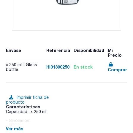
Envase
Referencia
Disponibilidad
Mi
Precio
x 250 ml :: Glass
HI01300250
En stock
Comprar
bottle
Imprimir ficha de
producto
Características
Capacidad : x 250 ml
- Sinónimos:
- H2O2
Ver más
- M = 34,01 g/mol