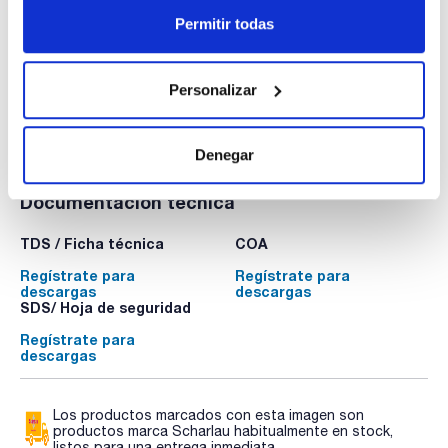
AB0004-KIT
Permitir todas
Envase
: x 1 kit :: Plastic container
Disponibilidad
Ver stock
:
Mi precio
Comprar
:
Personalizar
Denegar
Documentación técnica
TDS / Ficha técnica
COA
Regístrate para
Regístrate para
descargas
descargas
SDS/ Hoja de seguridad
Regístrate para
descargas
Los productos marcados con esta imagen son
productos marca Scharlau habitualmente en stock,
listos para una entrega inmediata.