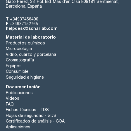
Gato Pérez, 33. Pol. Ind. Mas d’en Cisa E08181 Sentmenat,
Barcelona, España
T
+34937456400
F
+34937152765
helpdesk@scharlab.com
Material de laboratorio
Productos químicos
Microbiología
Vidrio, cuarzo y porcelana
Cromatografía
Equipos
Consumible
Seguridad e higiene
Documentación
Publicaciones
Videos
FAQ
Fichas técnicas - TDS
Hojas de seguridad - SDS
Certificados de análisis - COA
Aplicaciones