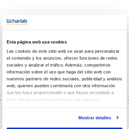
- CAS [7722-84-1]
- EINECS-No.: 231-765-0
- Densidad: 1,00 g/cm3
- LD 50 (oral, rat): 2000 mg/kg (90% solution)
- EC-Index-No.: 008-003-00-9
Te puede interesar
- Partida arancelaria: 2847 00 00 00
ESPECIFICACIONES
contenido (permanganométrico) : approx. 0,9 %:
Esta página web usa cookies
Las cookies de este sitio web se usan para personalizar
el contenido y los anuncios, ofrecer funciones de redes
sociales y analizar el tráfico. Además, compartimos
información sobre el uso que haga del sitio web con
nuestros partners de redes sociales, publicidad y análisis
web, quienes pueden combinarla con otra información
que les haya proporcionado o que hayan recopilado a
partir del uso que haya hecho de sus servicios.
Kit para vertidos Chemispill®. El kit contiene 1 frasco
de cada absorbente Chemispill®, guantes de nitrilo
Scharlau, gafas de seguridad, espátula rascadora,
Mostrar detalles
escobilla y recogedor, bolsas de recogida de residuos e
instrucciones de uso.