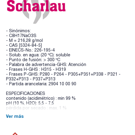
- Sinónimos:
- C8H17NaO3S
- M = 216,28 g/mol
- CAS [5324-84-5]
- EINECS-No.: 226-195-4
- Solub. en agua: (20 ºC): soluble
- Punto de fusión: > 300 ºC
- Palabra de advertencia-GHS: Atención
- Frases H-GHS : H315 - H319
- Frases P-GHS: P280 - P264 - P305+P351+P338 - P321 -
P332+P313 - P337+P313
- Partida arancelaria: 2904 10 00 90
ESPECIFICACIONES
contenido (acidimétrico) : min 99 %
pH (10 %, H2O): 5,5 - 7,5
pérdida por secado : max. 1 %
Ver más
a 254 nm: max. 0,045 AU
absorbancia de una solución acuosa 0,005 M en una celda
de
200 nm: max. 0,15 AU