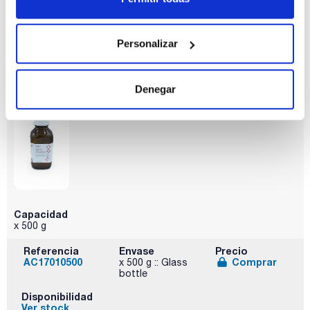
Referencia
Envase
Precio
AC17010100
Comprar
x 100 g :: Glass
bottle
Personalizar
Disponibilidad
Ver stock
Denegar
Capacidad
x 500 g
Referencia
Envase
Precio
AC17010500
Comprar
x 500 g :: Glass
bottle
Disponibilidad
Ver stock