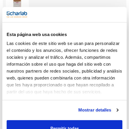
Capacidad
x 25 g
Esta página web usa cookies
Referencia
Envase
Precio
Las cookies de este sitio web se usan para personalizar
AC17010025
Comprar
x 25 g :: Glass
bottle
el contenido y los anuncios, ofrecer funciones de redes
sociales y analizar el tráfico. Además, compartimos
Disponibilidad
Ver stock
información sobre el uso que haga del sitio web con
nuestros partners de redes sociales, publicidad y análisis
web, quienes pueden combinarla con otra información
que les haya proporcionado o que hayan recopilado a
partir del uso que haya hecho de sus servicios.
Mostrar detalles
Capacidad
x 100 g
Permitir todas