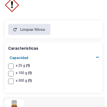
220 nm: max. 0,05 AU
Limpiar filtros
Características
Capacidad
(1)
x 25 g
(1)
x 100 g
(1)
x 500 g