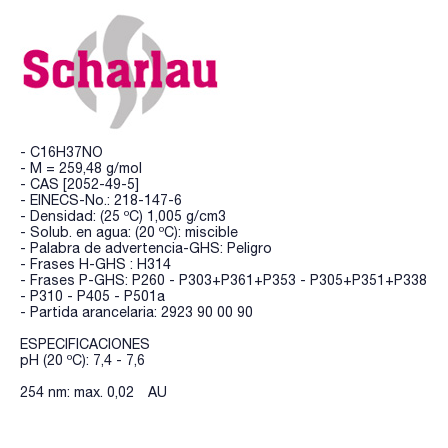
- C16H37NO
- M = 259,48 g/mol
- CAS [2052-49-5]
- EINECS-No.: 218-147-6
- Densidad: (25 ºC) 1,005 g/cm3
- Solub. en agua: (20 ºC): miscible
- Palabra de advertencia-GHS: Peligro
- Frases H-GHS : H314
- Frases P-GHS: P260 - P303+P361+P353 - P305+P351+P338
- P310 - P405 - P501a
- Partida arancelaria: 2923 90 00 90
ESPECIFICACIONES
pH (20 ºC): 7,4 - 7,6
254 nm: max. 0,02 AU