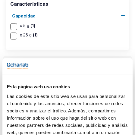
Características
Capacidad
(1)
x 5 g
(1)
x 25 g
Esta página web usa cookies
Las cookies de este sitio web se usan para personalizar
el contenido y los anuncios, ofrecer funciones de redes
Capacidad
sociales y analizar el tráfico. Además, compartimos
x 5 g
información sobre el uso que haga del sitio web con
Referencia
Envase
Precio
nuestros partners de redes sociales, publicidad y análisis
OR00200005
Comprar
x 5 g :: Glass
web, quienes pueden combinarla con otra información
bottle