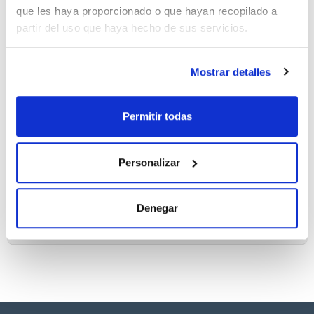
que les haya proporcionado o que hayan recopilado a
Disponibilidad
partir del uso que haya hecho de sus servicios.
Ver stock
Mostrar detalles
Permitir todas
Capacidad
x 25 g
Personalizar
Referencia
Envase
Precio
OR00200025
Comprar
x 25 g :: Glass
bottle
Denegar
Disponibilidad
Ver stock