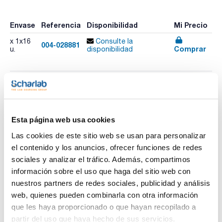
Envase
Referencia
Disponibilidad
Mi Precio
x 1x16
Consulte la
004-028881
Comprar
u.
disponibilidad
Imprimir ficha de
producto
Características
Modelo : Almohadillas Absorbentes P300
Esta página web usa cookies
Dimensiones : 18x38cm
Peso embalado (Kg) : 3,3
Las cookies de este sitio web se usan para personalizar
Absorción pack (L) : 32
el contenido y los anuncios, ofrecer funciones de redes
Ver más
Pack (u.) : 16 Almohadillas
sociales y analizar el tráfico. Además, compartimos
Pensados para absorber derrames y fugas y mantener
información sobre el uso que haga del sitio web con
limpias las zonas de paso y de trabajo.
nuestros partners de redes sociales, publicidad y análisis
Documentación técnica
web, quienes pueden combinarla con otra información
que les haya proporcionado o que hayan recopilado a
TDS / Ficha técnica
COA
partir del uso que haya hecho de sus servicios.