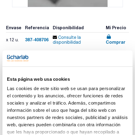
Envase
Referencia
Disponibilidad
Mi Precio
Consulte la
387-408706
x 12 u.
Comprar
disponibilidad
Imprimir ficha de
producto
Esta página web usa cookies
Características
Modelo : Minicordones absorbentes mantenimiento MM1001
Las cookies de este sitio web se usan para personalizar
Dimensiones : 7,5cmx1,2m
Peso embalado (Kg) : 5,5
el contenido y los anuncios, ofrecer funciones de redes
Absorción pack (L) : 45
Ver más
sociales y analizar el tráfico. Además, compartimos
Pack (u.) : 12 Minicordones
información sobre el uso que haga del sitio web con
Pensados para absorber derrames y fugas y mantener
nuestros partners de redes sociales, publicidad y análisis
limpias las zonas de paso y de trabajo.
web, quienes pueden combinarla con otra información
Documentación técnica
que les haya proporcionado o que hayan recopilado a