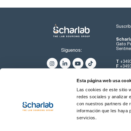
Suscríb
Scharl
Gato Pé
Sentmen
Síguenos:
T
+349
F
+349
helpde
Esta página web usa cook
Las cookies de este sitio 
redes sociales y analizar 
con nuestros partners de r
información que les haya 
servicios.
Condiciones de Uso
Cond