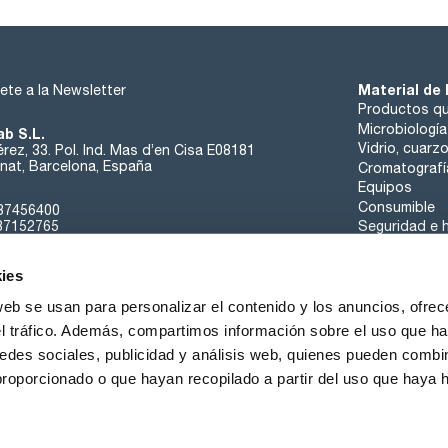
Material de 
ete a la Newsletter
Productos qu
Microbiología
ab S.L.
Vidrio, cuarz
rez, 33. Pol. Ind. Mas d’en Cisa E08181
at, Barcelona, España
Cromatografí
Equipos
Consumible
37456400
37152765
Seguridad e h
sk@scharlab.com
ies
web se usan para personalizar el contenido y los anuncios, ofrec
el tráfico. Además, compartimos información sobre el uso que ha
edes sociales, publicidad y análisis web, quienes pueden combin
Sobre nosotros
Eventos
Contacta
Noticias
proporcionado o que hayan recopilado a partir del uso que haya
iciones de Venta
Política de Cookies
Política de Privacidad