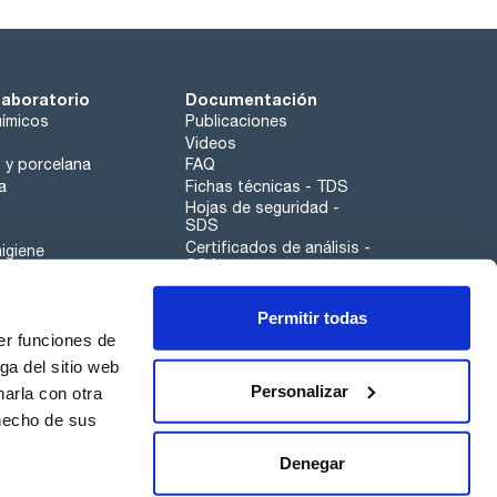
laboratorio
Documentación
ímicos
Publicaciones
Videos
o y porcelana
FAQ
a
Fichas técnicas - TDS
Hojas de seguridad -
SDS
Certificados de análisis -
igiene
COA
Aplicaciones
Permitir todas
Scharlau leathergoods
er funciones de
Canal de denuncias
ga del sitio web
Personalizar
arla con otra
 hecho de sus
Calidad
Sostenibilidad
Denegar