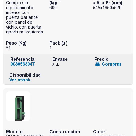
(kg)
x Al x Pr (mm)
Cuerpo sin
equipamiento
600
545x1950x520
interior con
puerta batiente
con panel de
vidrio, con puerta
apertura izquierda
Peso (Kg)
Pack (u.)
51
1
Referencia
Envase
Precio
0030563047
Comprar
x u.
Disponibilidad
Ver stock
Modelo
Construcción
Color