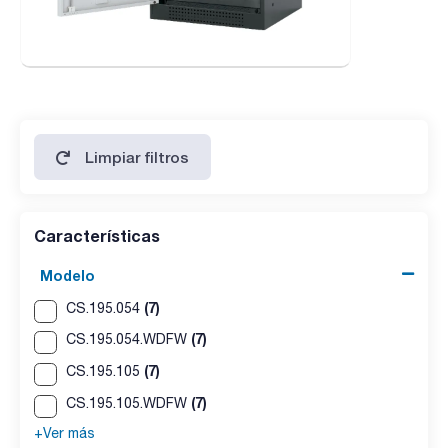
Limpiar filtros
Características
Modelo
(7)
CS.195.054
(7)
CS.195.054.WDFW
(7)
CS.195.105
(7)
CS.195.105.WDFW
+Ver más