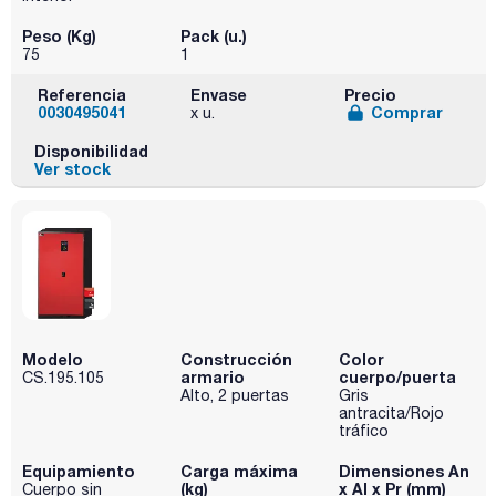
Peso (Kg)
Pack (u.)
75
1
Referencia
Envase
Precio
0030495041
Comprar
x u.
Disponibilidad
Ver stock
Modelo
Construcción
Color
armario
cuerpo/puerta
CS.195.105
Alto, 2 puertas
Gris
antracita/Rojo
tráfico
Equipamiento
Carga máxima
Dimensiones An
(kg)
x Al x Pr (mm)
Cuerpo sin