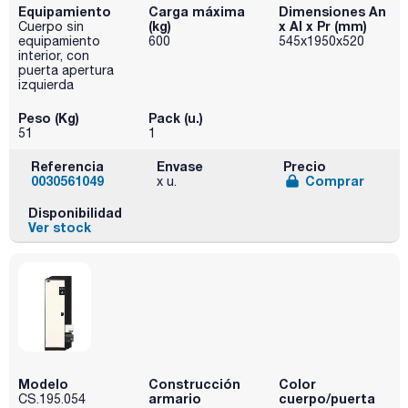
Equipamiento
Carga máxima
Dimensiones An
(kg)
x Al x Pr (mm)
Cuerpo sin
equipamiento
600
545x1950x520
interior, con
puerta apertura
izquierda
Peso (Kg)
Pack (u.)
51
1
Referencia
Envase
Precio
0030561049
Comprar
x u.
Disponibilidad
Ver stock
Modelo
Construcción
Color
armario
cuerpo/puerta
CS.195.054