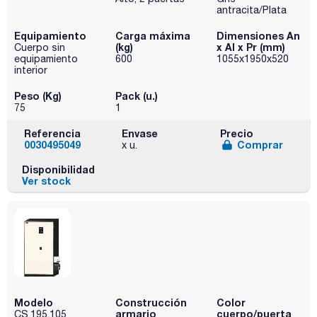
antracita/Plata
Equipamiento
Carga máxima
Dimensiones An
(kg)
x Al x Pr (mm)
Cuerpo sin
equipamiento
600
1055x1950x520
interior
Peso (Kg)
Pack (u.)
75
1
Referencia
Envase
Precio
0030495049
Comprar
x u.
Disponibilidad
Ver stock
Modelo
Construcción
Color
armario
cuerpo/puerta
CS.195.105