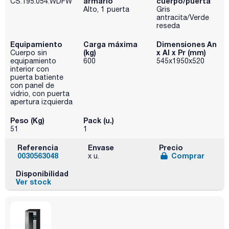
armario
cuerpo/puerta
CS.195.054.WDFW
Alto, 1 puerta
Gris
antracita/Verde
reseda
Equipamiento
Carga máxima
Dimensiones An
(kg)
x Al x Pr (mm)
Cuerpo sin
equipamiento
600
545x1950x520
interior con
puerta batiente
con panel de
vidrio, con puerta
apertura izquierda
Peso (Kg)
Pack (u.)
51
1
Referencia
Envase
Precio
0030563048
Comprar
x u.
Disponibilidad
Ver stock