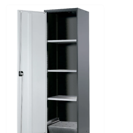
ultrasilencioso con sólo aprox. 39 dB(A)
- Con filtro multietapa de gran eficiencia
- Sistema electrónico para control de salida de aire incl.
cable de conexión y enchufe
- Alarma óptica y acústica incl. contacto de señal de
potencial libre
- Pantalla con panel táctil innovador
- Control manual de saturación del filtro
Se requiere pedir paquete de equipamiento junto con el
armario.
Disponible una versión especial para formaldehidos.