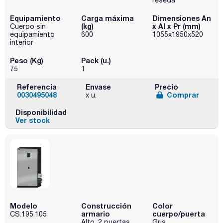
reseda
Equipamiento
Carga máxima
Dimensiones An
(kg)
x Al x Pr (mm)
Cuerpo sin
equipamiento
600
1055x1950x520
interior
Peso (Kg)
Pack (u.)
75
1
Referencia
Envase
Precio
0030495048
Comprar
x u.
Disponibilidad
Ver stock
Modelo
Construcción
Color
armario
cuerpo/puerta
CS.195.105
Alto, 2 puertas
Gris