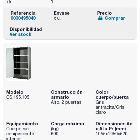
75
1
Referencia
Envase
Precio
0030495040
Comprar
x u.
Disponibilidad
Ver stock
Modelo
Construcción
Color
armario
cuerpo/puerta
CS.195.105
Alto, 2 puertas
Gris
antracita/Gris
claro
Equipamiento
Carga máxima
Dimensiones An
(kg)
x Al x Pr (mm)
Cuerpo sin
equipamiento
600
1055x1950x520
interior