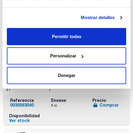
Modelo
Construcción
Color
armario
cuerpo/puerta
CS.195.054.WDFW
Mostrar detalles
Alto, 1 puerta
Gris
antracita/Amarillo
seguridad
Permitir todas
Equipamiento
Carga máxima
Dimensiones An
(kg)
x Al x Pr (mm)
Cuerpo sin
equipamiento
600
545x1950x520
interior con
Personalizar
puerta batiente
con panel de
vidrio, con puerta
apertura izquierda
Denegar
Peso (Kg)
Pack (u.)
51
1
Referencia
Envase
Precio
0030563040
Comprar
x u.
Disponibilidad
Ver stock