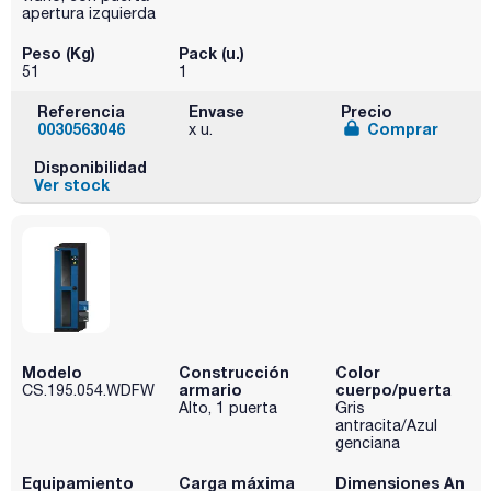
apertura izquierda
Peso (Kg)
Pack (u.)
51
1
Referencia
Envase
Precio
0030563046
Comprar
x u.
Disponibilidad
Ver stock
Modelo
Construcción
Color
armario
cuerpo/puerta
CS.195.054.WDFW
Alto, 1 puerta
Gris
antracita/Azul
genciana
Equipamiento
Carga máxima
Dimensiones An