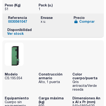
Peso (Kg)
Pack (u.)
51
1
Referencia
Envase
Precio
0030561047
Comprar
x u.
Disponibilidad
Ver stock
Modelo
Construcción
Color
armario
cuerpo/puerta
CS.195.054
Alto, 1 puerta
Gris
antracita/Verde
reseda
Equipamiento
Carga máxima
Dimensiones An
(kg)
x Al x Pr (mm)
Cuerpo sin
equipamiento
600
545x1950x520