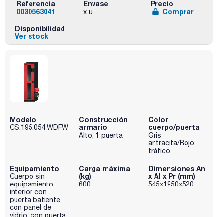
Referencia
Envase
Precio
0030563041
Comprar
x u.
Disponibilidad
Ver stock
Modelo
Construcción
Color
armario
cuerpo/puerta
CS.195.054.WDFW
Alto, 1 puerta
Gris
antracita/Rojo
tráfico
Equipamiento
Carga máxima
Dimensiones An
(kg)
x Al x Pr (mm)
Cuerpo sin
equipamiento
600
545x1950x520
interior con
puerta batiente
con panel de
vidrio, con puerta