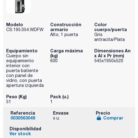
Modelo
Construcción
Color
armario
cuerpo/puerta
CS.195.054.WDFW
Alto, 1 puerta
Gris
antracita/Plata
Equipamiento
Carga máxima
Dimensiones An
(kg)
x Al x Pr (mm)
Cuerpo sin
equipamiento
600
545x1950x520
interior con
puerta batiente
con panel de
vidrio, con puerta
apertura izquierda
Peso (Kg)
Pack (u.)
51
1
Referencia
Envase
Precio
0030563049
Comprar
x u.
Disponibilidad
Ver stock