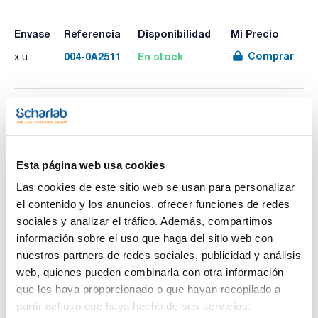
Envase
Referencia
Disponibilidad
Mi Precio
Comprar
004-0A2511
En stock
x u.
Imprimir ficha de
producto
Características
Descripción : Bidón suelto 10l blanco
Esta página web usa cookies
Pack (u.) : 1
Las cookies de este sitio web se usan para personalizar
La estación de recogida de residuos incluye una cubeta y
Ver más
cuatro bidones provistos de un cuello de 42 mm de diámetro,
el contenido y los anuncios, ofrecer funciones de redes
cada uno equipado con una boya de control de nivel, lo que
sociales y analizar el tráfico. Además, compartimos
permite una gestión de residuos más segura y eficiente.
información sobre el uso que haga del sitio web con
nuestros partners de redes sociales, publicidad y análisis
Documentación técnica
web, quienes pueden combinarla con otra información
que les haya proporcionado o que hayan recopilado a
TDS / Ficha técnica
COA
partir del uso que haya hecho de sus servicios.