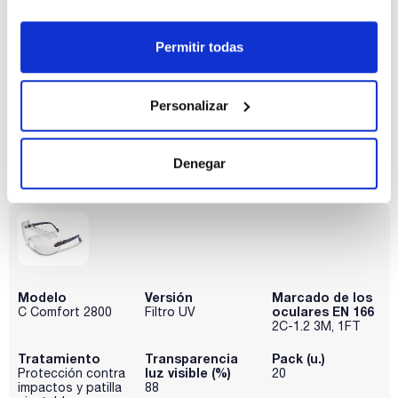
oculares EN 166
Visitor
Contra impactos
AOS. 1. F
Permitir todas
Tratamiento
Transparencia
Pack (u.)
luz visible (%)
Filtro UV
20
92
Personalizar
Referencia
Envase
Precio
387-71448C
Comprar
x 20 u.
Denegar
Disponibilidad
Ver stock
Modelo
Versión
Marcado de los
oculares EN 166
C Comfort 2800
Filtro UV
2C-1.2 3M, 1FT
Tratamiento
Transparencia
Pack (u.)
luz visible (%)
Protección contra
20
impactos y patilla
88