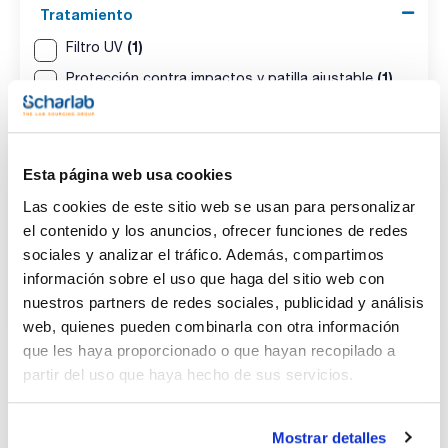
Tratamiento
(1)
Filtro UV
(1)
Protección contra impactos y patilla ajustable
Transparencia luz visible (%)
(1)
92
Esta página web usa cookies
(1)
88
Las cookies de este sitio web se usan para personalizar
el contenido y los anuncios, ofrecer funciones de redes
Pack (u.)
sociales y analizar el tráfico. Además, compartimos
información sobre el uso que haga del sitio web con
(2)
20
nuestros partners de redes sociales, publicidad y análisis
web, quienes pueden combinarla con otra información
que les haya proporcionado o que hayan recopilado a
partir del uso que haya hecho de sus servicios.
Mostrar detalles
Modelo
Versión
Marcado de los