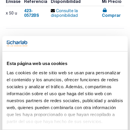
Envase
Referencia
Disponibilidad
Mi Precio
423-
Consulte la
x 50 u
0572BS
Comprar
disponibilidad
Imprimir ficha de
producto
Características
Modelo : 572B
Talla : S
Esta página web usa cookies
Acabado : Nitrilo sin polvo
Color : Azul cielo
Las cookies de este sitio web se usan para personalizar
Ver más
Grosor (mm) : 0,20
el contenido y los anuncios, ofrecer funciones de redes
Longitud (cm) : 30
Pack (u.) : 50
sociales y analizar el tráfico. Además, compartimos
Apto para uso alimentario.
información sobre el uso que haga del sitio web con
Certificados para riesgos mecánicos y químicos (riesgos
Documentación técnica
nuestros partners de redes sociales, publicidad y análisis
mínimos).
Sin polvo, no producen contaminación.
web, quienes pueden combinarla con otra información
Extregrueso, mayor resistencia mecánica y química.
TDS / Ficha técnica
COA
que les haya proporcionado o que hayan recopilado a
Extralargo, mayor protección.
Clorinados para una mejor resistencia química.
partir del uso que haya hecho de sus servicios.
Regístrate para
Regístrate para
Adecuados para personas con alergia al látex.
descargas
descargas