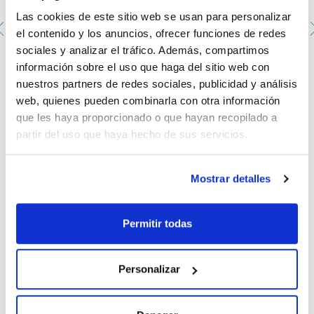
Las cookies de este sitio web se usan para personalizar
el contenido y los anuncios, ofrecer funciones de redes
sociales y analizar el tráfico. Además, compartimos
Guantes desechables de nitrilo azul-violeta Soft
información sobre el uso que haga del sitio web con
Touch, sin polvo, para examen. SCHARLAU. Talla: M.
Largo (mm): 240. Grosor dedos/palma (mm): 0,12/0,09
nuestros partners de redes sociales, publicidad y análisis
GST-N0000M
web, quienes pueden combinarla con otra información
Envase
: x 100 u.
que les haya proporcionado o que hayan recopilado a
Disponibilidad
Ver stock
:
partir del uso que haya hecho de sus servicios.
Mi precio
Comprar
:
Mostrar detalles
Permitir todas
Documentación técnica
Personalizar
TDS / Ficha técnica
COA
Regístrate para
Regístrate para
descargas
descargas