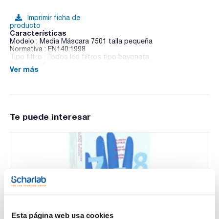
Imprimir ficha de
producto
Características
Modelo : Media Máscara 7501 talla pequeña
Normativa : EN140:1998
Tipo filtro : Todos los filtros tipo bayoneta
Pack (u.) : 1
Ver más
Protección, seguridad y comodidad frente a partículas y
gases contaminantes.
Filtros integrados en la máscara.
Te puede interesar
Esta página web usa cookies