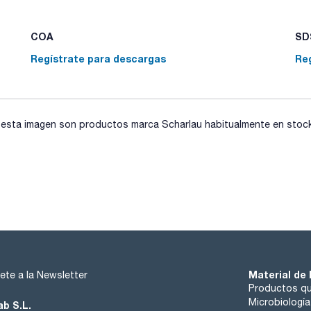
COA
SDS
Regístrate para descargas
Re
sta imagen son productos marca Scharlau habitualmente en stock, 
Material de 
ete a la Newsletter
Productos qu
Microbiología
ab S.L.