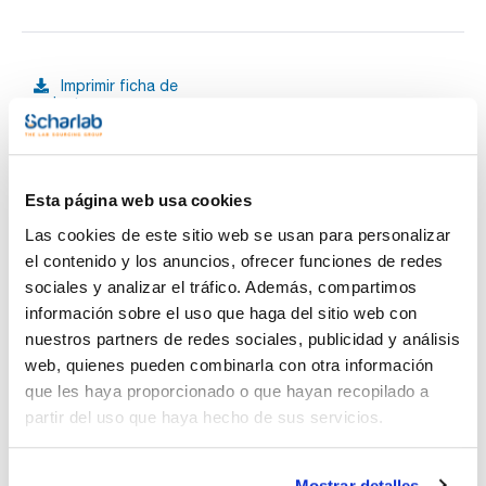
Imprimir ficha de
producto
Características
Capacidad (ml) : 250
Tapón : Sí
Pack (u.) : 60
Ver más
Esta página web usa cookies
Frasco de vidrio corriente con cuello estrecho y rosca Pilfer
28.
Las cookies de este sitio web se usan para personalizar
el contenido y los anuncios, ofrecer funciones de redes
sociales y analizar el tráfico. Además, compartimos
Documentación técnica
información sobre el uso que haga del sitio web con
nuestros partners de redes sociales, publicidad y análisis
TDS / Ficha técnica
COA
web, quienes pueden combinarla con otra información
Regístrate para
Regístrate para
que les haya proporcionado o que hayan recopilado a
descargas
descargas
partir del uso que haya hecho de sus servicios.
SDS/ Hoja de seguridad
Regístrate para
descargas
Mostrar detalles