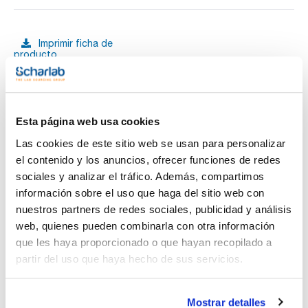
Imprimir ficha de
producto
Características
Tapa para frasco de : 500 y 1000 mL
Pack (u.) : 10
Compatibles con los frascos de boca ancha rosca Twist-
Ver más
Off.
Esta página web usa cookies
Las cookies de este sitio web se usan para personalizar
el contenido y los anuncios, ofrecer funciones de redes
sociales y analizar el tráfico. Además, compartimos
Documentación técnica
información sobre el uso que haga del sitio web con
nuestros partners de redes sociales, publicidad y análisis
TDS / Ficha técnica
COA
web, quienes pueden combinarla con otra información
Regístrate para
Regístrate para
que les haya proporcionado o que hayan recopilado a
descargas
descargas
SDS/ Hoja de seguridad
partir del uso que haya hecho de sus servicios.
Regístrate para
descargas
Mostrar detalles