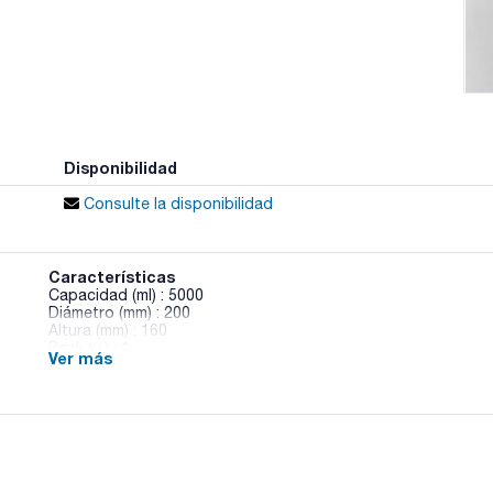
Disponibilidad
Consulte la disponibilidad
Características
Capacidad (ml) : 5000
Diámetro (mm) : 200
Altura (mm) : 160
Pack (u.) : 1
Ver más
Acero inoxidable 18/10. Forma alta, sin pico, cilíndrico. Apto
inferior de contacto para placas calefactoras y agitadores 