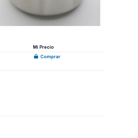
Mi Precio
Comprar
 para agitador magnético y placa calefactora. Parte
magnéticos.