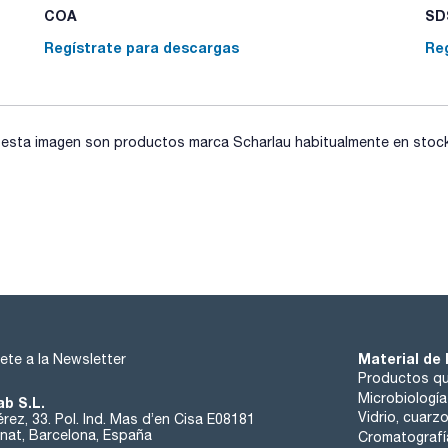
COA
SDS
Regístrate para descargas
Re
sta imagen son productos marca Scharlau habitualmente en stock, 
Material de 
ete a la Newsletter
Productos qu
Microbiología
ab S.L.
Vidrio, cuarz
rez, 33. Pol. Ind. Mas d’en Cisa E08181
at, Barcelona, España
Cromatografí