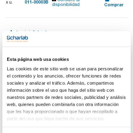
011-00003B
x u.
Comprar
disponibilidad
Imprimir ficha de
producto
Características
Capacidad (ml) : 80
Diámetro superior/Diámetro inferior (mm) : 60/26
Altura (mm) : 50
Esta página web usa cookies
Pack (u.) : 1
Ver más
Las cookies de este sitio web se usan para personalizar
Resisten temperaturas hasta 1.700ºC.
el contenido y los anuncios, ofrecer funciones de redes
sociales y analizar el tráfico. Además, compartimos
información sobre el uso que haga del sitio web con
Documentación técnica
nuestros partners de redes sociales, publicidad y análisis
web, quienes pueden combinarla con otra información
TDS / Ficha técnica
COA
que les haya proporcionado o que hayan recopilado a
Regístrate para
Regístrate para
partir del uso que haya hecho de sus servicios.
descargas
descargas
SDS/ Hoja de seguridad