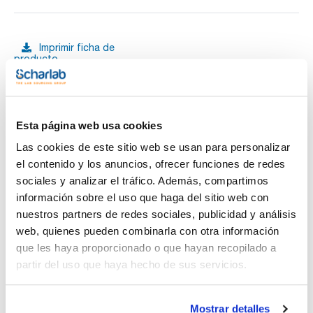
Imprimir ficha de
producto
Características
Longitud (mm) : 100
Anchura (mm) : 32
Altura (mm) : 28
Pack (u.) : 1
Ver más
Esta página web usa cookies
Resisten temperaturas hasta 1.700ºC.
Las cookies de este sitio web se usan para personalizar
el contenido y los anuncios, ofrecer funciones de redes
sociales y analizar el tráfico. Además, compartimos
Documentación técnica
información sobre el uso que haga del sitio web con
nuestros partners de redes sociales, publicidad y análisis
TDS / Ficha técnica
COA
web, quienes pueden combinarla con otra información
Regístrate para
Regístrate para
que les haya proporcionado o que hayan recopilado a
descargas
descargas
SDS/ Hoja de seguridad
partir del uso que haya hecho de sus servicios.
Regístrate para
descargas
Mostrar detalles