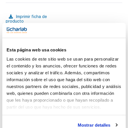
Imprimir ficha de
producto
Características
Capacidad (ml) : 140
Diámetro crisol (mm) : 60
Altura (mm) : 65
Pack (u.) : 1
Ver más
Esta página web usa cookies
EL ACERO INOXIDABLE es utilizable a temperaturas desde
-180 °C hasta +500 °C.
Las cookies de este sitio web se usan para personalizar
Resistente al ácido nítrico, nitratos y permanganato
el contenido y los anuncios, ofrecer funciones de redes
potásico. Buena resistencia a las
soluciones alcalinas concentradas. Resistencia media al
sociales y analizar el tráfico. Además, compartimos
Documentación técnica
ácido acético, sulfhídrico diluido,
información sobre el uso que haga del sitio web con
fosfórico poco concentrado, y soluciones de sulfitos, ácido
bórico, ácidos orgánicos
TDS / Ficha técnica
COA
nuestros partners de redes sociales, publicidad y análisis
y bromuros.
web, quienes pueden combinarla con otra información
Regístrate para
Regístrate para
EL NÍQUEL inalterable al aire e inoxidable hasta temperaturas
descargas
descargas
que les haya proporcionado o que hayan recopilado a
de 500 °C. Buena resistencia
SDS/ Hoja de seguridad
partir del uso que haya hecho de sus servicios.
a los álcalis fundidos y al agua de mar. Excelente
comportamiento en presencia
Regístrate para
de cloro húmedo o clorhídrico gaseoso hasta 500 °C.
descargas
Atacado lentamente por
Mostrar detalles
los ácidos orgánicos, clorhídrico y sulfúrico. Escasa