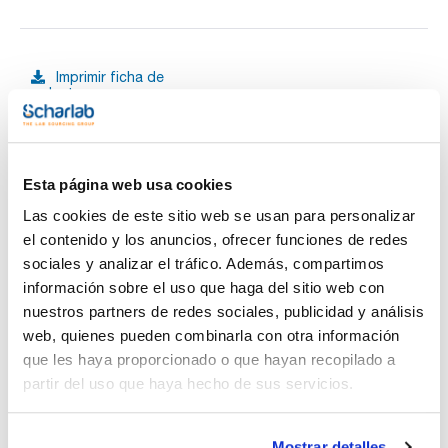
Imprimir ficha de
producto
Características
Capacidad (ml) : 300
Diámetro (mm) : 95
Altura (mm) : 55
Pack (u.) : 1
Ver más
Esta página web usa cookies
Cristalizadores sin pico de cuarzo transparente
Las cookies de este sitio web se usan para personalizar
el contenido y los anuncios, ofrecer funciones de redes
sociales y analizar el tráfico. Además, compartimos
Documentación técnica
información sobre el uso que haga del sitio web con
nuestros partners de redes sociales, publicidad y análisis
TDS / Ficha técnica
COA
web, quienes pueden combinarla con otra información
Regístrate para
Regístrate para
que les haya proporcionado o que hayan recopilado a
descargas
descargas
partir del uso que haya hecho de sus servicios.
SDS/ Hoja de seguridad
Regístrate para
descargas
Mostrar detalles