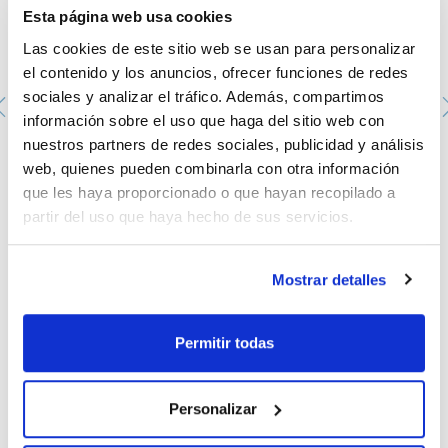
Esta página web usa cookies
Las cookies de este sitio web se usan para personalizar
el contenido y los anuncios, ofrecer funciones de redes
sociales y analizar el tráfico. Además, compartimos
información sobre el uso que haga del sitio web con
nuestros partners de redes sociales, publicidad y análisis
Gel de sílice con indicador de humedad (naranja), 2,5 - 6
web, quienes pueden combinarla con otra información
mm
que les haya proporcionado o que hayan recopilado a
GE00431000
partir del uso que haya hecho de sus servicios.
Envase
: x 1kg :: Plastic bottle
Disponibilidad
Ver stock
:
Mi precio
Comprar
:
Mostrar detalles
Permitir todas
Documentación técnica
Personalizar
TDS / Ficha técnica
COA