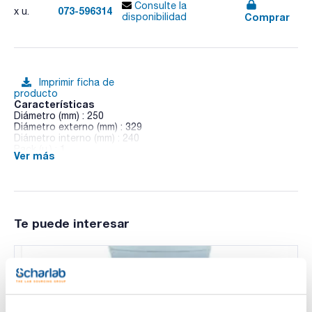
Consulte la
073-596314
x u.
Comprar
disponibilidad
Imprimir ficha de
producto
Características
Diámetro (mm) : 250
Diámetro externo (mm) : 329
Diámetro interno (mm) : 240
Pack (u.) : 1
Ver más
Desecadores de vidrio con llave de recta, sin placa de
porcelana
Te puede interesar