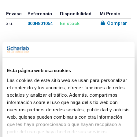
Envase
Referencia
Disponibilidad
Mi Precio
Comprar
000H801054
En stock
x u.
Imprimir ficha de
producto
Características
Rango de medida (g/cm3) : 0,800-0,900
Esta página web usa cookies
Division (g/cm3) : 0,001
Longitud (mm) : 300
Las cookies de este sitio web se usan para personalizar
Pack (u.) : 1
Ver más
el contenido y los anuncios, ofrecer funciones de redes
Densímetros de precisión, rango total 0,100g/cm3, sin
sociales y analizar el tráfico. Además, compartimos
termómetro, 300mm longitud
información sobre el uso que haga del sitio web con
nuestros partners de redes sociales, publicidad y análisis
Documentación técnica
web, quienes pueden combinarla con otra información
que les haya proporcionado o que hayan recopilado a
TDS / Ficha técnica
COA
partir del uso que haya hecho de sus servicios.
Regístrate para
Regístrate para