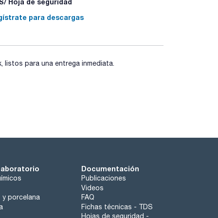
/ Hoja de seguridad
gístrate para descargas
listos para una entrega inmediata.
laboratorio
Documentación
ímicos
Publicaciones
Videos
o y porcelana
FAQ
a
Fichas técnicas - TDS
Hojas de seguridad -