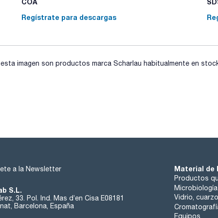
COA
SDS
Regístrate para descargas
Re
sta imagen son productos marca Scharlau habitualmente en stock, 
Material de 
ete a la Newsletter
Productos qu
Microbiología
ab S.L.
Vidrio, cuarz
rez, 33. Pol. Ind. Mas d’en Cisa E08181
at, Barcelona, España
Cromatografí
Equipos