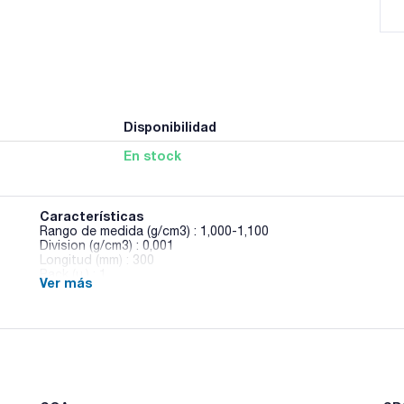
Disponibilidad
En stock
Características
Rango de medida (g/cm3) : 1,000-1,100
Division (g/cm3) : 0,001
Longitud (mm) : 300
Pack (u.) : 1
Ver más
Densímetros de precisión, rango total 0,100g/cm3, sin term