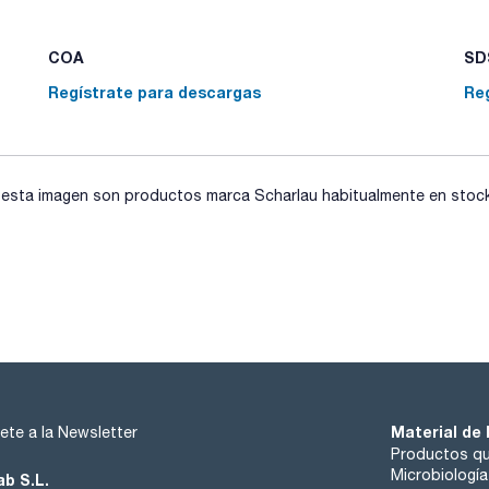
COA
SDS
Regístrate para descargas
Re
sta imagen son productos marca Scharlau habitualmente en stock, 
Material de 
ete a la Newsletter
Productos qu
Microbiología
ab S.L.