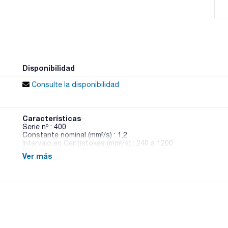
Disponibilidad
Consulte la disponibilidad
Características
Serie nº : 400
Constante nominal (mm²/s) : 1,2
Intervalo en Centistokes (mm²/s) : 240 a 1200
Pack (u.) : 1
Ver más
Construidos en vidrio borosilicato.
Aforos y marcas en color inalterable.
Con indicación del valor de la constante a 40ºC y 100ºC en 