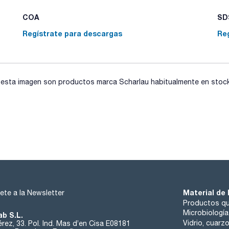
COA
SDS
Regístrate para descargas
Re
sta imagen son productos marca Scharlau habitualmente en stock, 
Material de 
ete a la Newsletter
Productos qu
Microbiología
ab S.L.
Vidrio, cuarz
rez, 33. Pol. Ind. Mas d’en Cisa E08181