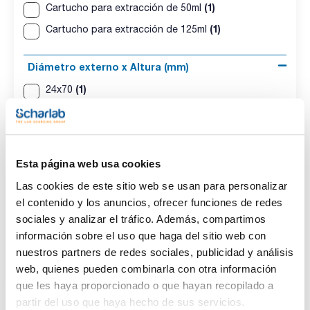
(1)
Cartucho para extracción de 50ml
(1)
Cartucho para extracción de 125ml
Diámetro externo x Altura (mm)
(1)
24x70
(1)
40x90
Capacidad (ml)
Esta página web usa cookies
(1)
20
Las cookies de este sitio web se usan para personalizar
(1)
75
el contenido y los anuncios, ofrecer funciones de redes
sociales y analizar el tráfico. Además, compartimos
Pack (u.)
información sobre el uso que haga del sitio web con
nuestros partners de redes sociales, publicidad y análisis
(2)
1
web, quienes pueden combinarla con otra información
que les haya proporcionado o que hayan recopilado a
partir del uso que haya hecho de sus servicios.