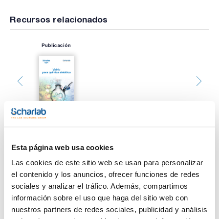
Recursos relacionados
Publicación
Esta página web usa cookies
Imprimir ficha de
producto
Las cookies de este sitio web se usan para personalizar
Características
el contenido y los anuncios, ofrecer funciones de redes
Dimensiones diámetro externo x Longitud (mm) : 0,7x300
Pack (u.) : 2
sociales y analizar el tráfico. Además, compartimos
información sobre el uso que haga del sitio web con
Agujas en acero inoxidable y cono luer lock
Ver más
nuestros partners de redes sociales, publicidad y análisis