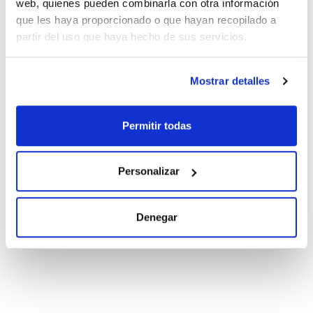
web, quienes pueden combinarla con otra información
que les haya proporcionado o que hayan recopilado a
partir del uso que haya hecho de sus servicios.
Documentación técnica
TDS / Ficha técnica
COA
Mostrar detalles
Regístrate para
Regístrate para
descargas
descargas
SDS/ Hoja de seguridad
Permitir todas
Regístrate para
descargas
Personalizar
Los productos marcados con esta imagen son
productos marca Scharlau habitualmente en stock,
Denegar
listos para una entrega inmediata.