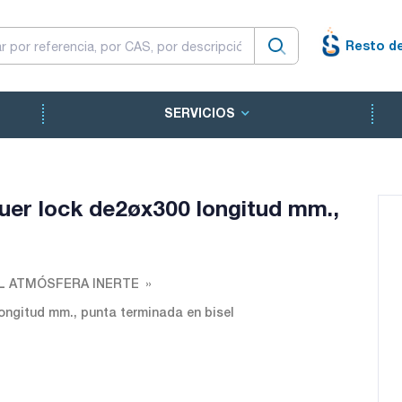
Resto d
SERVICIOS
luer lock de2øx300 longitud mm.,
L ATMÓSFERA INERTE
longitud mm., punta terminada en bisel