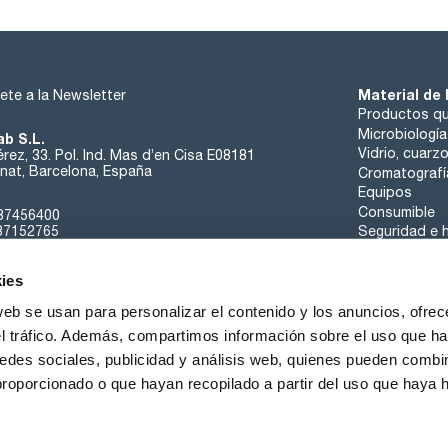
Material de 
ete a la Newsletter
Productos qu
Microbiología
ab S.L.
Vidrio, cuarz
rez, 33. Pol. Ind. Mas d’en Cisa E08181
at, Barcelona, España
Cromatografí
Equipos
Consumible
37456400
37152765
Seguridad e h
sk@scharlab.com
ies
web se usan para personalizar el contenido y los anuncios, ofrec
el tráfico. Además, compartimos información sobre el uso que ha
edes sociales, publicidad y análisis web, quienes pueden combin
Sobre nosotros
Eventos
Contacta
Noticias
proporcionado o que hayan recopilado a partir del uso que haya
iciones de Venta
Política de Cookies
Política de Privacidad