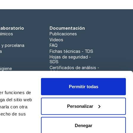
laboratorio
Documentación
ímicos
Publicaciones
Videos
o y porcelana
FAQ
a
Fichas técnicas - TDS
Hojas de seguridad -
SDS
Certificados de análisis -
igiene
COA
Aplicaciones
Permitir todas
Scharlau leathergoods
er funciones de
Canal de denuncias
ga del sitio web
Personalizar
arla con otra
 hecho de sus
Calidad
Sostenibilidad
Denegar