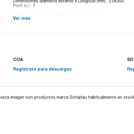
Dimensiones diámetro externo x Longitud (mm) : 2,0x300
Pack (u.) : 2
Agujas en acero inoxidable y cono luer lock
Ver más
COA
SDS
Regístrate para descargas
Re
sta imagen son productos marca Scharlau habitualmente en stock, 