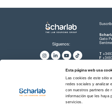
Suscríb
Scharl
Gato Pé
Sentmen
Síguenos:
T
+349
F
+349
helpde
Esta página web usa cook
Las cookies de este sitio 
redes sociales y analizar 
con nuestros partners de r
información que les haya 
servicios.
Condiciones de Uso
Cond