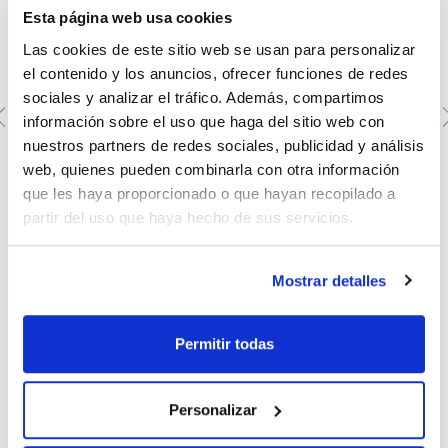
- Precisión y lectura clara: Diseñadas para garantizar
Esta página web usa cookies
mediciones exactas, siendo ideales para aplicaciones que
requieren alta precisión y reproducibilidad en laboratorios
Las cookies de este sitio web se usan para personalizar
analíticos.
- Certificación garantizada: Cada probeta incluye número de
el contenido y los anuncios, ofrecer funciones de redes
lote y un certificado de lote con el embalaje original.
sociales y analizar el tráfico. Además, compartimos
- Opciones personalizables: Disponible, bajo demanda, con
certificados individuales o certificados de calibración ENAC.
información sobre el uso que haga del sitio web con
nuestros partners de redes sociales, publicidad y análisis
Disponibles en múltiples volúmenes, las pipetas de un aforo
son esenciales para aplicaciones analíticas y químicas donde
web, quienes pueden combinarla con otra información
la precisión y la reproducibilidad son clave.
Howorka-Ball 50 ml Knabe
que les haya proporcionado o que hayan recopilado a
0005273841
partir del uso que haya hecho de sus servicios.
Envase
: x u.
Disponibilidad
Ver stock
:
Mi precio
Comprar
:
Mostrar detalles
Permitir todas
Documentación técnica
Personalizar
TDS / Ficha técnica
COA