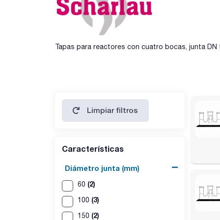
Tapas para reactores con cuatro bocas, junta DN 
Limpiar filtros
Características
Diámetro junta (mm)
(2)
60
(3)
100
(2)
150