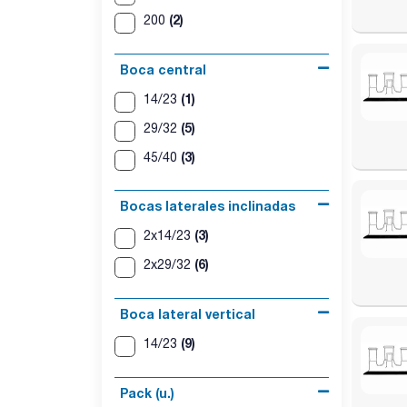
(2)
200
Boca central
(1)
14/23
(5)
29/32
(3)
45/40
Bocas laterales inclinadas
(3)
2x14/23
(6)
2x29/32
Boca lateral vertical
(9)
14/23
Pack (u.)