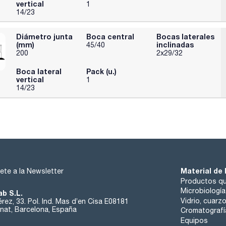
vertical
1
14/23
Diámetro junta
Boca central
Bocas laterales
(mm)
inclinadas
45/40
200
2x29/32
Boca lateral
Pack (u.)
vertical
1
14/23
Material de 
ete a la Newsletter
Productos qu
Microbiología
ab S.L.
Vidrio, cuarz
rez, 33. Pol. Ind. Mas d’en Cisa E08181
at, Barcelona, España
Cromatografí
Equipos