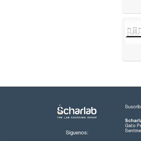
Suscríb
Scharl
Gato Pé
Sentmen
Síguenos: