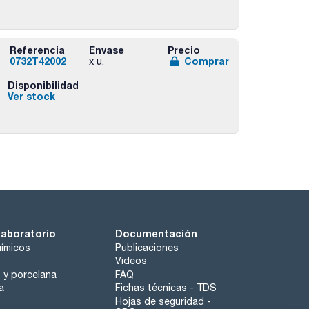
Referencia
Envase
Precio
0732T42002
Comprar
x u.
Disponibilidad
Ver stock
laboratorio
Documentación
ímicos
Publicaciones
Videos
o y porcelana
FAQ
a
Fichas técnicas - TDS
Hojas de seguridad -