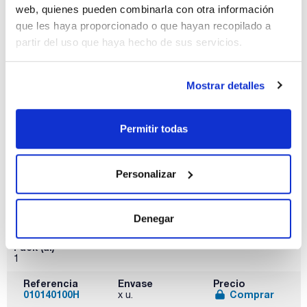
web, quienes pueden combinarla con otra información
Pack (u.)
1
que les haya proporcionado o que hayan recopilado a
partir del uso que haya hecho de sus servicios.
Referencia
Envase
Precio
060990100H
Comprar
x u.
Disponibilidad
Mostrar detalles
Ver stock
Permitir todas
Personalizar
Longitud (mm)
Ancho de pala
Diámetro varilla
(mm)
(mm)
1000
Denegar
120
10
Pack (u.)
1
Referencia
Envase
Precio
010140100H
Comprar
x u.