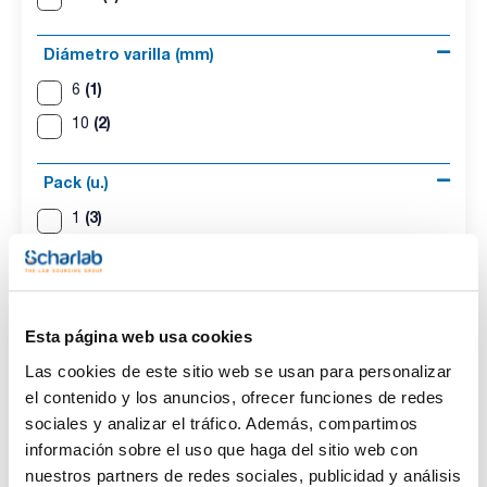
Diámetro varilla (mm)
(1)
6
(2)
10
Pack (u.)
(3)
1
Esta página web usa cookies
Las cookies de este sitio web se usan para personalizar
el contenido y los anuncios, ofrecer funciones de redes
sociales y analizar el tráfico. Además, compartimos
Longitud (mm)
Ancho de pala
Diámetro varilla
(mm)
(mm)
1000
información sobre el uso que haga del sitio web con
85
6
nuestros partners de redes sociales, publicidad y análisis