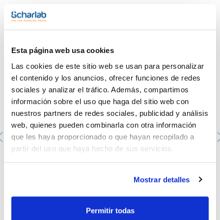
Te puede interesar
Esta página web usa cookies
Las cookies de este sitio web se usan para personalizar
el contenido y los anuncios, ofrecer funciones de redes
sociales y analizar el tráfico. Además, compartimos
información sobre el uso que haga del sitio web con
nuestros partners de redes sociales, publicidad y análisis
web, quienes pueden combinarla con otra información
que les haya proporcionado o que hayan recopilado a
partir del uso que haya hecho de sus servicios.
Adaptador completo rota-viales. Hembra: 29/32. Rosca:
13-415
Mostrar detalles
073QS02779
Envase
: x u.
Disponibilidad
Ver stock
:
Permitir todas
Mi precio
Comprar
: