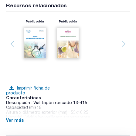
Recursos relacionados
Publicación
Publicación
Imprimir ficha de
producto
Características
Descripción : Vial tapón roscado 13-415
Capacidad (ml) : 5
Altura x diámetro exterior (mm) : 55x16,25
Material : Vidrio borosilicato transparente
Ver más
Pack (u.) : 390
Sin tapón.