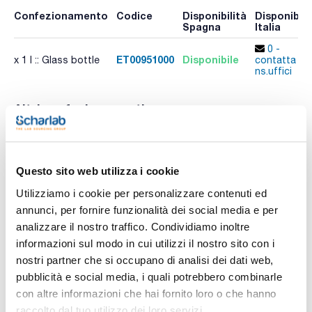
Confezionamento
Codice
Disponibilità
Disponibili
Spagna
Italia
0 -
ET00951000
Disponibile
x 1 l :: Glass bottle
contatta i
ns.uffici
Altri confezionamenti
Confezionamento
Codice
Disponibilità
Disponibili
Spagna
Italia
Controlla le
Controlla l
ET00952500
x 2,5 l :: Glass bottle
Questo sito web utilizza i cookie
scorte
scorte
Utilizziamo i cookie per personalizzare contenuti ed
annunci, per fornire funzionalità dei social media e per
analizzare il nostro traffico. Condividiamo inoltre
informazioni sul modo in cui utilizzi il nostro sito con i
nostri partner che si occupano di analisi dei dati web,
pubblicità e social media, i quali potrebbero combinarle
Caratteristiche
con altre informazioni che hai fornito loro o che hanno
Capacità : x 1 l
raccolto dal tuo utilizzo dei loro servizi.