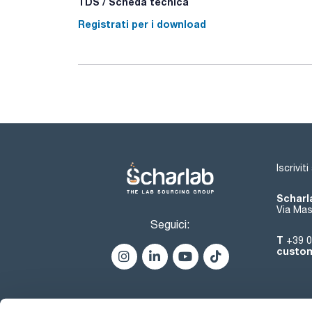
TDS / Scheda tecnica
Registrati per i download
Iscrivit
Scharla
Via Mas
Seguici:
T
+39 0
custom