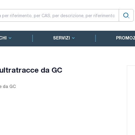
CHI
SERVIZI
PROMOZ
e ultratracce da GC
ce da GC