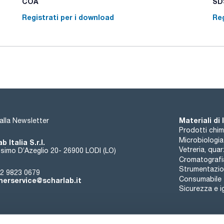
COA
SDS
Registrati per i download
Reg
Materiali di
i alla Newsletter
Prodotti chim
Microbiologia
b Italia S.r.l.
Vetreria, qua
simo D’Azeglio 20- 26900 LODI (LO)
Cromatografi
Strumentazion
2 9823 0679
Consumabile
erservice@scharlab.it
Sicurezza e i