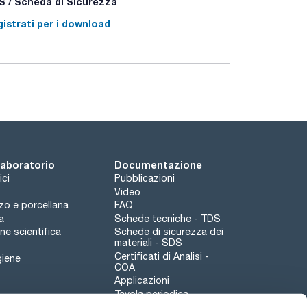
 / Scheda di Sicurezza
istrati per i download
 laboratorio
Documentazione
ici
Pubblicazioni
Video
rzo e porcellana
FAQ
a
Schede tecniche - TDS
e scientifica
Schede di sicurezza dei
materiali - SDS
Certificati di Analisi -
giene
COA
Applicazioni
Tavola periodica