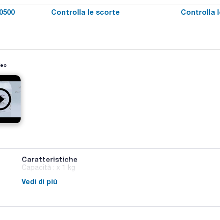
0500
Controlla le scorte
Controlla 
deo
Caratteristiche
Capacità : x 1 kg
Vedi di più