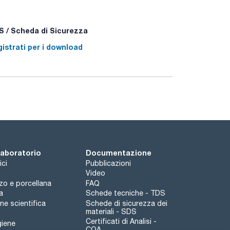
 / Scheda di Sicurezza
istrati per i download
 laboratorio
Documentazione
ici
Pubblicazioni
Video
rzo e porcellana
FAQ
a
Schede tecniche - TDS
e scientifica
Schede di sicurezza dei
materiali - SDS
Certificati di Analisi -
giene
COA