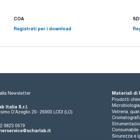
COA
SDS
Registrati per i download
Reg
Materiali di
i alla Newsletter
Prodotti chim
Microbiologia
b Italia S.r.l.
Vetreria, qua
simo D’Azeglio 20- 26900 LODI (LO)
Cromatografi
Strumentazion
2 9823 0679
Consumabile
erservice@scharlab.it
Sicurezza e i