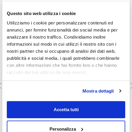
Ti potrebbe interessare anche
Questo sito web utilizza i cookie
Utilizziamo i cookie per personalizzare contenuti ed
annunci, per fornire funzionalità dei social media e per
analizzare il nostro traffico. Condividiamo inoltre
informazioni sul modo in cui utilizzi il nostro sito con i
nostri partner che si occupano di analisi dei dati web,
pubblicità e social media, i quali potrebbero combinarle
con altre informazioni che hai fornito loro o che hanno
raccolto dal tuo utilizzo dei loro servizi.
Mostra dettagli
Piastre Petri da 90 mm sterili con tripla ventilazione.
PPD-90143E
Confezionamento
: x 480 u.
Accetta tutti
Disponibilità
Controlla le scorte
:
Il mio prezzo
Acquista
:
Personalizza