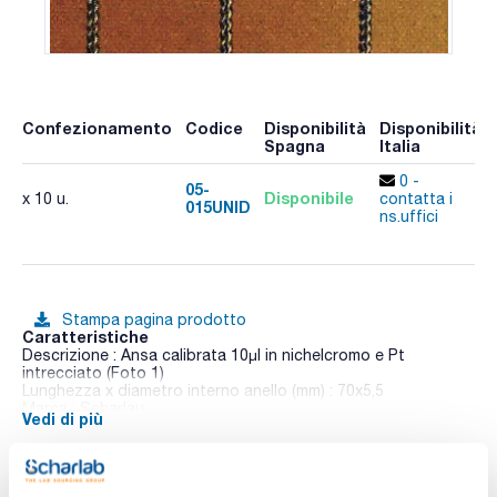
Confezionamento
Codice
Disponibilità
Disponibilità
Spagna
Italia
0 -
05-
Disponibile
x 10 u.
contatta i
015UNID
ns.uffici
Stampa pagina prodotto
Caratteristiche
Descrizione : Ansa calibrata 10µl in nichelcromo e Pt
intrecciato (Foto 1)
Lunghezza x diametro interno anello (mm) : 70x5,5
Marca : Scharlau
Vedi di più
Conf. (unità) : 10
Anse per inoculazione in nichelcromo e in platino