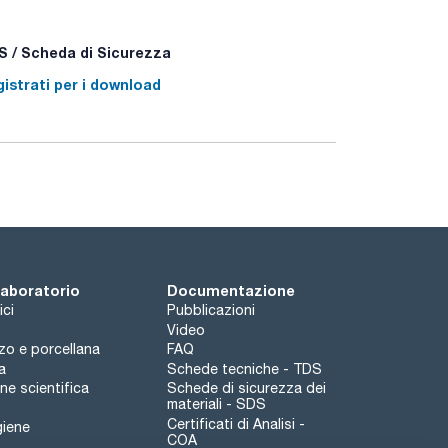
 / Scheda di Sicurezza
istrati per i download
 laboratorio
Documentazione
ici
Pubblicazioni
Video
rzo e porcellana
FAQ
a
Schede tecniche - TDS
e scientifica
Schede di sicurezza dei
materiali - SDS
Certificati di Analisi -
giene
COA