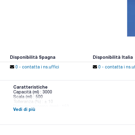
Disponibilità Spagna
Disponibilità Italia
0 - contatta i ns.uffici
0 - contatta i ns.uf
Caratteristiche
Capacità (ml) : 3000
Scala (ml) : 500
Tolleranza (%) : ± 10
Diametro esterno (mm) : 159
Vedi di più
Altezza (mm) : 200
Conf. (unità) : 1
I beaker in TPX® sono completamente trasparenti e hanno un'
graduazione permanente in rilievo.
Sono prodotti secondo le norme ISO 7056 - 1981 (E) e BS 540