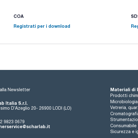
170 °C per brevi periodi di tempo.
Adatti al contatto con gli alimenti.
COA
SDS
Registrati per i download
Reg
Materiali di
i alla Newsletter
Prodotti chim
Microbiologia
b Italia S.r.l.
Vetreria, qua
simo D’Azeglio 20- 26900 LODI (LO)
Cromatografi
Strumentazion
2 9823 0679
Consumabile
erservice@scharlab.it
Sicurezza e i