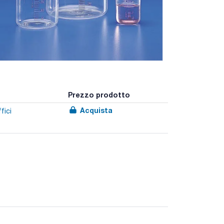
Prezzo prodotto
Acquista
fici
eccellente resistenza chimica, oltre a una
4 Parte 1, sono autoclavabili e resistono fino a