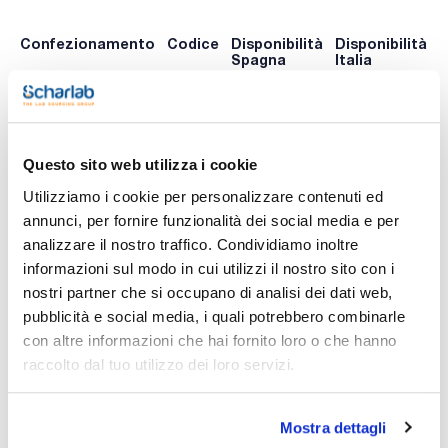
Confezionamento
Codice
Disponibilità
Disponibilità
P
Spagna
Italia
p
0 -
425-
Disponibile
x u.
contatta i
001801
A
ns.uffici
Questo sito web utilizza i cookie
Utilizziamo i cookie per personalizzare contenuti ed
Stampa pagina prodotto
annunci, per fornire funzionalità dei social media e per
Caratteristiche
analizzare il nostro traffico. Condividiamo inoltre
Capacity (ml) : 25
Subdivision (ml) : 1
informazioni sul modo in cui utilizzi il nostro sito con i
Tolerance (%) : ±10
nostri partner che si occupano di analisi dei dati web,
External diameter (mm) : 34
Vedi di più
Height (mm) : 49
pubblicità e social media, i quali potrebbero combinarle
Pack (u.) : 1
con altre informazioni che hai fornito loro o che hanno
Questi beaker graduati sono in polipropilene termoresistente
raccolto dal tuo utilizzo dei loro servizi.
ad alta trasparenza, hanno un'eccellente resistenza chimica
oltre a una graduazione permanente in rilievo.
Documentazione tecnica
Sono fabbricati secondo le norme ISO 7056 – 1981 E e BS
5404 Parte 1, sono
Mostra dettagli
autoclavabili a 121 °C per 20 minuti e resistono fino a
TDS / Scheda tecnica
COA