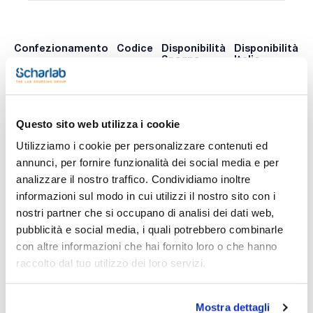
Confezionamento
Codice
Disponibilità
Disponibilità
P
Spagna
Italia
p
0 -
0 -
425-
x u.
contatta i
contatta i
001666
A
ns.uffici
ns.uffici
Questo sito web utilizza i cookie
Utilizziamo i cookie per personalizzare contenuti ed
annunci, per fornire funzionalità dei social media e per
Stampa pagina prodotto
Caratteristiche
analizzare il nostro traffico. Condividiamo inoltre
Capacità (l) : 50
informazioni sul modo in cui utilizzi il nostro sito con i
Diametro interno bocca (mm) : 79,5
Diametro bidone (mm) : 350
nostri partner che si occupano di analisi dei dati web,
Altezza (mm) : 700
pubblicità e social media, i quali potrebbero combinarle
Vedi di più
Conf. (unità) : 1
con altre informazioni che hai fornito loro o che hanno
Bidoni in polietilene ad alta densità molto resistenti.
raccolto dal tuo utilizzo dei loro servizi.
Possono essere utilizzati a temperature inferiori a 0 °C, sono
dotati di rubinetto BSP da 3/4' che si accoppia con una
filettatura profonda di 12 mm.
Documentazione tecnica
Adatto al contatto con gli alimenti.
Mostra dettagli