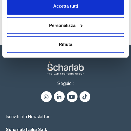
precisione (± 5%);
Sicurezza
Accetta tutti
- Con tappo di sicurezza.
Registrati per i download
Personalizza
Rifiuta
Seguici:
Iscriviti alla Newsletter
Scharlab Italia S.r.l.