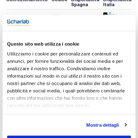
Spagna
Italia
p
0 -
425-
Disponibile
x 6u.
contatta i
110394
A
ns.uffici
Questo sito web utilizza i cookie
Stampa pagina prodotto
Utilizziamo i cookie per personalizzare contenuti ed
Caratteristiche
annunci, per fornire funzionalità dei social media e per
Volume (ml) : 500
Graduazione (ml) : 25
analizzare il nostro traffico. Condividiamo inoltre
Altezza (mm) : 192
informazioni sul modo in cui utilizzi il nostro sito con i
Diametro base (mm) : 77
Vedi di più
Conf. (unità) : 6
nostri partner che si occupano di analisi dei dati web,
pubblicità e social media, i quali potrebbero combinarle
Flacone in plastica VITgrip™ per la conservazione e la
raccolta di campioni liquidi in laboratorio.
con altre informazioni che hai fornito loro o che hanno
raccolto dal tuo utilizzo dei loro servizi.
Caratteristiche tecniche:
Documentazione tecnica
- Realizzato in polipropilene con buona resistenza chimica;
- Eccellente maneggevolezza grazie al design innovativo che
facilita la presa e la manipolazione;
TDS / Scheda tecnica
COA
Mostra dettagli
- A tenuta stagna grazie al sistema di tenuta ottimizzato
della filettatura del flacone e al tappo a vite ergonomico;
Registrati per i download
Registrati per i download
- Volume di facile lettura, graduazioni bifacciali ad alta
SDS / Scheda di