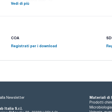
Mouth diameter (mm) : 58
Vedi di più
Pack (u.) : 175
Flaconi quadrati in polietilene ad alta densità, graduati.
COA
SDS
Registrati per i download
Reg
Materiali di
i alla Newsletter
Prodotti chim
Microbiologia
b Italia S.r.l.