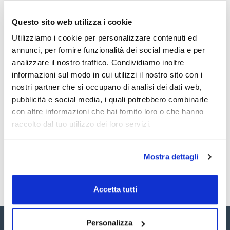
Mouth diameter (mm) : 30
Height (mm) : 56
Pack (u.) : 200
Questo sito web utilizza i cookie
Vedi di più
Contenitore monouso in polistirolo con tappo in PE per
Utilizziamo i cookie per personalizzare contenuti ed
contagocce Toa® e Royco-Hycel®.
annunci, per fornire funzionalità dei social media e per
analizzare il nostro traffico. Condividiamo inoltre
informazioni sul modo in cui utilizzi il nostro sito con i
Documentazione tecnica
nostri partner che si occupano di analisi dei dati web,
pubblicità e social media, i quali potrebbero combinarle
TDS / Scheda tecnica
COA
con altre informazioni che hai fornito loro o che hanno
Registrati per i download
Registrati per i download
raccolto dal tuo utilizzo dei loro servizi.
SDS / Scheda di
Sicurezza
Registrati per i download
Mostra dettagli
Accetta tutti
Personalizza