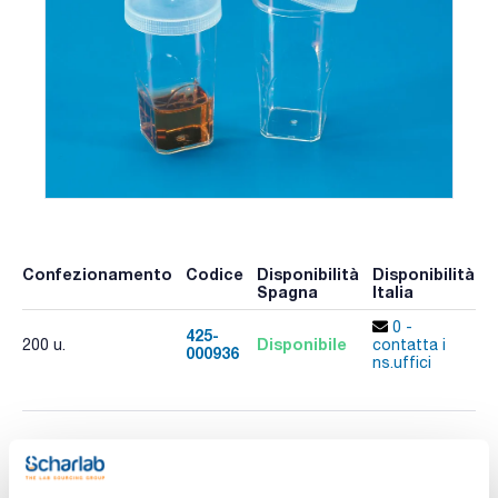
Confezionamento
Codice
Disponibilità
Disponibilità
P
Spagna
Italia
p
0 -
425-
Disponibile
200 u.
contatta i
000936
A
ns.uffici
Stampa pagina prodotto
Caratteristiche