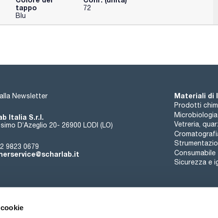
tappo
72
Blu
Materiali di
i alla Newsletter
Prodotti chim
Microbiologia
b Italia S.r.l.
Vetreria, qua
simo D’Azeglio 20- 26900 LODI (LO)
Cromatografi
Strumentazion
2 9823 0679
Consumabile
erservice@scharlab.it
Sicurezza e i
 cookie