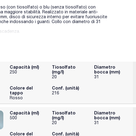
o (con tiosolfato) o blu (senza tiosolfato) con
maggiore stabilità. Realizzato in materiale anti-
mm, disco di sicurezza interno per evitare fuoriuscite
anche indossando i guanti. Collo con diametro di 31
 scadenza.
Capacità (ml)
Tiosolfato
Diametro
(mg/l)
bocca (mm)
250
20
31
Colore del
Conf. (unità)
tappo
216
Rosso
Capacità (ml)
Tiosolfato
Diametro
(mg/l)
bocca (mm)
500
20
31
Colore del
Conf. (unità)