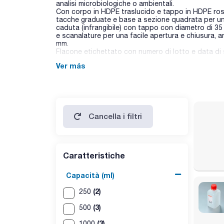
analisi microbiologiche o ambientali.
Con corpo in HDPE traslucido e tappo in HDPE ross
tacche graduate e base a sezione quadrata per una 
caduta (infrangibile) con tappo con diametro di 35 
e scanalature per una facile apertura e chiusura, 
mm.
Flacone etichettato con numero di lotto e data di
Ver más
Cancella i filtri
Caratteristiche
Capacità (ml)
(2)
250
(3)
500
(3)
1000