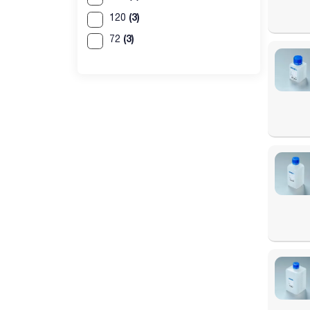
(3)
120
(3)
72