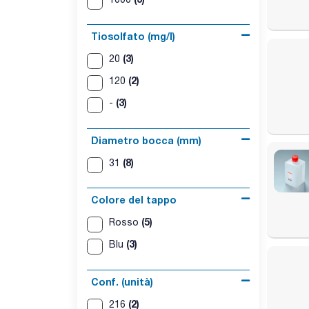
Tiosolfato (mg/l)
(3)
20
(2)
120
(3)
-
Diametro bocca (mm)
(8)
31
Colore del tappo
(5)
Rosso
(3)
Blu
Conf. (unità)
(2)
216