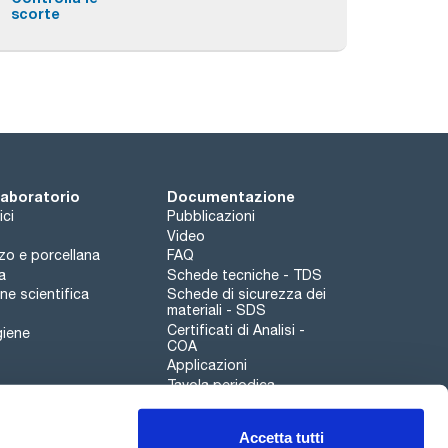
scorte
 laboratorio
Documentazione
ici
Pubblicazioni
Video
rzo e porcellana
FAQ
a
Schede tecniche - TDS
e scientifica
Schede di sicurezza dei
materiali - SDS
Certificati di Analisi -
giene
COA
Applicazioni
Tavola periodica
Scharlau leathergoods
Accetta tutti
Canale di segnalazioni