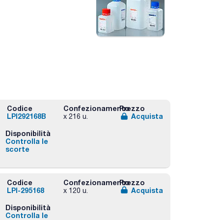
Codice
Confezionamento
Prezzo
LPI292168B
Acquista
x 216 u.
Disponibilità
Controlla le
scorte
Codice
Confezionamento
Prezzo
LPI-295168
Acquista
x 120 u.
Disponibilità
Controlla le