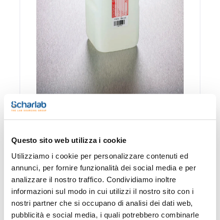
Confezionamento
Codice
Disponibilità
Disponibilità
Questo sito web utilizza i cookie
Spagna
Italia
Utilizziamo i cookie per personalizzare contenuti ed
0 -
0HFV250-
annunci, per fornire funzionalità dei social media e per
Disponibile
x 312 u.
contatta i
01
ns.uffici
analizzare il nostro traffico. Condividiamo inoltre
informazioni sul modo in cui utilizzi il nostro sito con i
nostri partner che si occupano di analisi dei dati web,
pubblicità e social media, i quali potrebbero combinarle